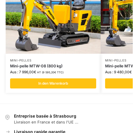
MINI-PELLES
MINI-PELLES
Mini-pelle MTW-08 (800 kg)
Mini-pelle MTW
Aus :
7 996,00
€
Aus :
9 480,00
€
HT (
9 595,20
€
TTC)
In den Warenkorb
Entreprise basée à Strasbourg
Livraison en France et dans l'UE ...
Livraison rapide garantie