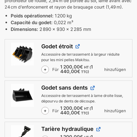
profondeur de fouille, 2,94 m de portée au sol, lame avant avec
24 cm d’enfoncement et rayon de braquage court (1,49 m).
Poids opérationnel:
1 200 kg
Capacité du godet:
0,022 m³
Dimensions:
2 890 × 930 × 2 285 mm
Godet étroit
Accessoire de terrassement à largeur réduite
pour les mini pelles Makitsu.
1 200,00
€
1
HT (
Für
hinzufügen
440,00
€
TTC)
Godet sans dents
Accessoire de terrassement à lame droite lisse,
dépourvu de dents de découpe.
1 200,00
€
1
HT (
Für
hinzufügen
440,00
€
TTC)
Tarière hydraulique
1 200,00
€
1